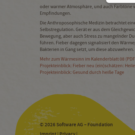
oder warmer Atmosphäre, und auch Farbtöne w
Empfindungen.
Die Anthroposophische Medizin betrachtet ei
Selbstregulation. Gerät er aus dem Gleichgewic
Bewegung, aber auch Stress zu mangelnder Du
führen. Fieber dagegen signalisiert den Wärmep
Bakterien in Gang setzt, um diese abzuwehren.
Mehr zum Wärmesinn im Kalenderblatt 08 (PD
Projekteinblick: Fieber neu (ein)schätzen: Heil
Projekteinblick: Gesund durch heiße Tage
© 2026 Software AG – Foundation
Imprint
Privacy
|
|