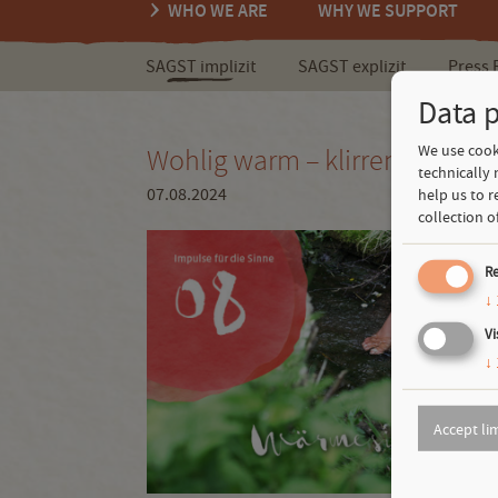
WHO WE ARE
WHY WE SUPPORT
SAGST implizit
SAGST explizit
Press 
Data p
We use cooki
Wohlig warm – klirrend kalt: 
technically 
07.08.2024
help us to r
collection o
Re
↓
Vi
↓
Accept li