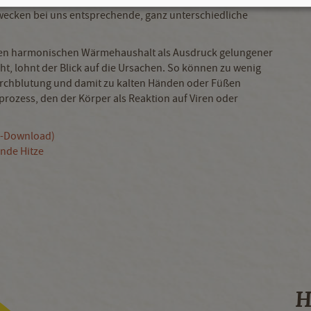
herzlicher Empathie. Wir sprechen von kühler
ecken bei uns entsprechende, ganz unterschiedliche
nen harmonischen Wärmehaushalt als Ausdruck gelungener
ht, lohnt der Blick auf die Ursachen. So können zu wenig
rchblutung und damit zu kalten Händen oder Füßen
rozess, den der Körper als Reaktion auf Viren oder
F-Download)
ende Hitze
H