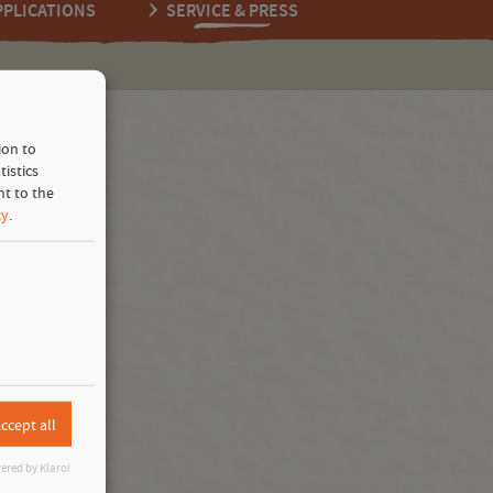
PPLICATIONS
SERVICE & PRESS
ion to
back
istics
nt to the
cy
.
ccept all
ered by Klaro!