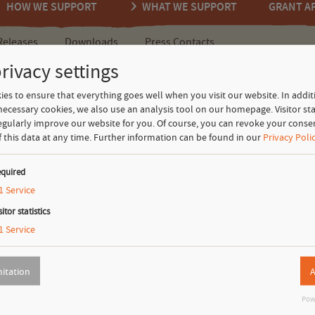
HOW WE SUPPORT
WHAT WE SUPPORT
GRANT A
Releases
Downloads
Press Contacts
rivacy settings
es to ensure that everything goes well when you visit our website. In addit
der Wärmesinn
necessary cookies, we also use an analysis tool on our homepage. Visitor stat
egularly improve our website for you. Of course, you can revoke your conse
f this data at any time.
Further information can be found in our
Privacy Poli
Ein kühles Eis bei 36 Grad im Schatten, ein Sprung
ins erfrischende Nass – oder aber ein wärmendes
quired
Kaminfeuer, ein molliges Federbett an einem
1
Service
frostigen Winterabend: Wärme und Kälte gehören
sitor statistics
zu unserem Leben, wir erfahren die damit
1
Service
verbundenen Kontraste in unzähligen
Alltagssituationen.
Neben der physiologischen gibt es auch eine
mitation
A
emotional-soziale Ebene. Mein Gegenüber kann
mit eisiger Ablehnung reagieren oder mit
Pow