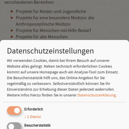
verschiedenen Bereichen:
Projekte für Kinder und Jugendliche
Projekte für eine besondere Medizin: die
Anthroposophische Medizin
Projekte für Menschen mit Hilfe-Bedarf
Projekte für alte Menschen
Projekte für Landwirtschaft und Umweltschutz
Datenschutzeinstellungen
Projekte für die Förderung von Wissenschaft
Wir verwenden Cookies, damit bei Ihrem Besuch auf unserer
Die meisten Projekte sind in Deutschland und anderen
Website alles gelingt. Neben technisch erforderlichen Cookies
Ländern in Europa.
kommt auf unsere Homepage auch ein Analyse-Tool zum Einsatz.
Die Besucherstatistik hilft uns, das Online-Angebot für Sie
Auf der Webseite von der SAGST stehen viele Texte über
regelmäßig zu verbessern. Selbstverständlich können Sie Ihr
Projekte, die schon einmal Geld bekommen haben. Die Texte
Einverständnis zur Erhebung dieser Daten jederzeit widerrufen.
heißen
Projekt-Einblicke
. Sie sind in
Schwerer Sprache
Weitere Infos hierzu finden Sie in unserer
Datenschutzerklärung
.
geschrieben. Sie finden die Projekt-Einblicke
hier
.
Erforderlich
Wie wir fördern
↓
1
Dienst
Besucherstatistik