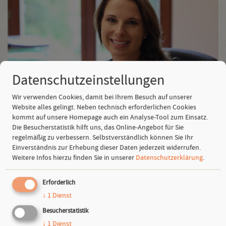
Datenschutzeinstellungen
Wir verwenden Cookies, damit bei Ihrem Besuch auf unserer
Website alles gelingt. Neben technisch erforderlichen Cookies
kommt auf unsere Homepage auch ein Analyse-Tool zum Einsatz.
Die Besucherstatistik hilft uns, das Online-Angebot für Sie
Christine Hueß
regelmäßig zu verbessern. Selbstverständlich können Sie Ihr
Leitung Kommunikation, Pressesprecherin
Einverständnis zur Erhebung dieser Daten jederzeit widerrufen.
E-Mail:
c.huess(at)sagst.de
Weitere Infos hierzu finden Sie in unserer
Datenschutzerklärung
.
Telefon: +49 6151 916 65-145
Erforderlich
↓
1
Dienst
Besucherstatistik
Downloads
↓
1
Dienst