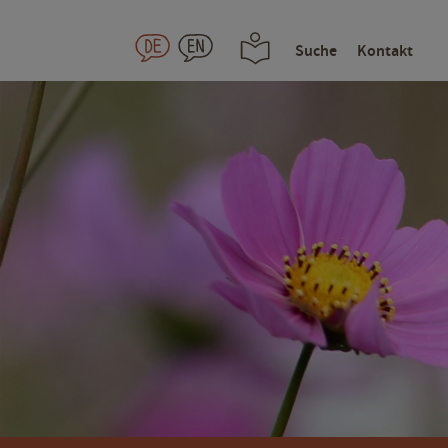
Suche
Kontakt