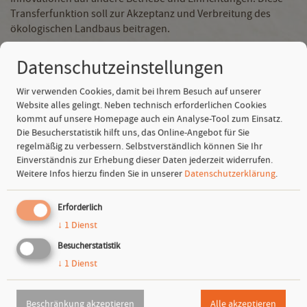
Transferfunktion soll zur Akzeptanz und Verbreitung des
ökologischen Landbaus beitragen.
„Die Preisträger erfüllen diese Kriterien in besonderer Weise,
Datenschutzeinstellungen
denn sie setzen sich für das Saatgut als Kulturgut ein, das für
alle zugänglich ist“, betont Sebastian Bauer, Projektleiter bei
Wir verwenden Cookies, damit bei Ihrem Besuch auf unserer
der Software AG – Stiftung, anlässlich der Preisverleihung.
Website alles gelingt. Neben technisch erforderlichen Cookies
Damit werde mit überzeugenden Alternativen und
kommt auf unsere Homepage auch ein Analyse-Tool zum Einsatz.
Züchtungsmethoden dem Verlust von Biodiversität im
Die Besucherstatistik hilft uns, das Online-Angebot für Sie
Gemüsebau sowie einer Tendenz zur Monopolisierung des
regelmäßig zu verbessern. Selbstverständlich können Sie Ihr
globalen Saatgutmarktes entgegengetreten. „Wir gratulieren
Einverständnis zur Erhebung dieser Daten jederzeit widerrufen.
den Preisträgern zur Ehrung ihrer herausragenden Arbeit für
Weitere Infos hierzu finden Sie in unserer
Datenschutzerklärung
.
die biodynamische und ökologische Saatgutzüchtung“, so
Bauer.
Erforderlich
Die Software AG – Stiftung unterstützt seit 2001 mit jährlich
↓
1
Dienst
durchschnittlich 520 000 Euro gemeinnützige Forschung im
Besucherstatistik
Bereich Saatgut und ist über eine langjährige und
↓
1
Dienst
vertrauensvolle Zusammenarbeit mit den Preisträgern
verbunden.
Beschränkung akzeptieren
Alle akzeptieren
Im Verein Kultursaat organisieren sich biologisch-dynamische