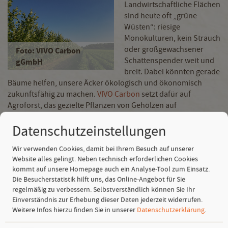
Landwirtschaftliche Flächen
sind heute oft „grüne
Wüsten“: riesige
Monokulturen, kein Strauch
oder großgewachsener
Foto: VIVO Carbon
Schattenspender weit und
gGmbH
breit. Dabei könnten gerade
Bäume helfen, unsere Äcker ökologisch und ökonomisch
zukunftsfähig zu machen.
VIVO Carbon
setzt dafür auf
Agroforst, das gezielte Pflanzen von Gehölzen auf
landwirtschaftlichen Flächen. Durch die Photosynthese wird
Datenschutzeinstellungen
Kohlenstoff langfristig gebunden, außerdem entstehen auf
den Bäumen und um sie herum wertvolle Lebensräume für
Wir verwenden Cookies, damit bei Ihrem Besuch auf unserer
zahlreiche Tier- oder Pilzarten.
Website alles gelingt. Neben technisch erforderlichen Cookies
Spätestens 2030, wenn für große Wirtschaftssektoren in der
kommt auf unsere Homepage auch ein Analyse-Tool zum Einsatz.
EU der verpflichtende Ausgleich von CO₂-Emissionen in Kraft
Die Besucherstatistik hilft uns, das Online-Angebot für Sie
tritt, werden seriöse Angebote in diesem Bereich eine hohe
regelmäßig zu verbessern. Selbstverständlich können Sie Ihr
Einverständnis zur Erhebung dieser Daten jederzeit widerrufen.
Nachfrage erleben. Überdies sind die Mitgliedsstaaten durch
Weitere Infos hierzu finden Sie in unserer
Datenschutzerklärung
.
das Gesetz zur Wiederherstellung der Natur verpflichtet, bis zu
diesem Stichtag mindestens 20 Prozent der stark