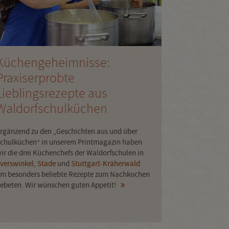
Küchengeheimnisse:
In Bezi
Praxiserprobte
essen, 
Lieblingsrezepte aus
Als Ort der B
Waldorfschulküchen
Miteinanders 
vollwertigen 
rgänzend zu den „Geschichten aus und über
bieten. Um M
chulküchen“ in unserem Printmagazin haben
schwierigen S
ir die drei Küchenchefs der Waldorfschulen in
zu ermögliche
verswinkel
,
Stade
und
Stuttgart-Kräherwald
„Bunte Beete“
m besonders beliebte Rezepte zum Nachkochen
gegessen.
ebeten. Wir wünschen guten Appetit!