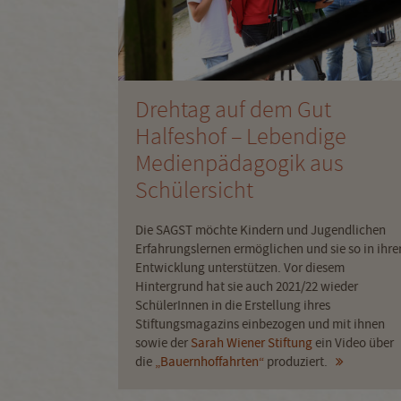
im Alter
Drehtag auf dem Gut
Halfeshof – Lebendige
e, in der Uni
Medienpädagogik aus
schaftliches
Schülersicht
hen gilt es,
ogen zu
Die SAGST möchte Kindern und Jugendlichen
Goethe
in
Erfahrungslernen ermöglichen und sie so in ihre
iniger Zeit
Entwicklung unterstützen. Vor diesem
Hintergrund hat sie auch 2021/22 wieder
SchülerInnen in die Erstellung ihres
Stiftungsmagazins einbezogen und mit ihnen
sowie der
Sarah Wiener Stiftung
ein Video über
die
„Bauernhoffahrten“
produziert.