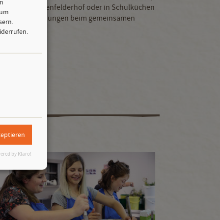
en
u auf dem Dottenfelderhof oder in Schulküchen
zum
rleben von Beziehungen beim gemeinsamen
sern.
iderrufen.
zeptieren
ered by Klaro!