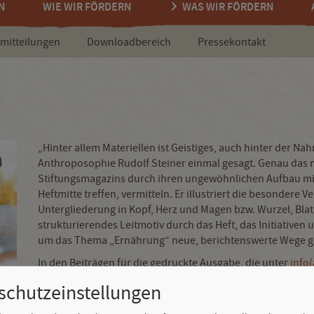
N
WIE WIR FÖRDERN
WAS WIR FÖRDERN
mitteilungen
Downloadbereich
Pressekontakt
2
„Hinter allem Materiellen ist Geistiges, auch hinter der N
Anthroposophie Rudolf Steiner einmal gesagt. Genau das 
Stiftungsmagazins durch ihren ungewöhnlichen Aufbau mit z
Heftmitte treffen, vermitteln. Er illustriert die besondere
Untergliederung in Kopf, Herz und Magen bzw. Wurzel, Blatt
strukturierendes Leitmotiv durch das Heft, das Initiativen
um das Thema „Ernährung“ neue, berichtenswerte Wege g
In den Beiträgen für die gedruckte Ausgabe, die unter
info(
sowie im Rahmenden des unten stehenden Online-Specials 
schutzeinstellungen
Lebensmittel sowie ihre Herkunft und Wirkung im Blick, son
und Geist stärkt. Dazu zählen Lernerfahrungen in Verbindu