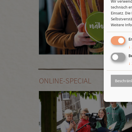
Wir verwend
technisch e
Einsatz. Die
Selbstverst
Weitere Info
Er
↓
Be
↓
ONLINE-SPECIAL
Beschrän