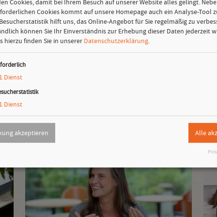
en Cookies, damit bei Ihrem Besuch auf unserer Website alles gelingt. Neb
wie sie beispielsweise im biologisch-dynamischen Landba
rforderlichen Cookies kommt auf unsere Homepage auch ein Analyse-Tool 
von Stade bis Stuttgart möglich sind, genauso wie das E
 Besucherstatistik hilft uns, das Online-Angebot für Sie regelmäßig zu verbes
Kochen und Essen oder Stillen.
ändlich können Sie Ihr Einverständnis zur Erhebung dieser Daten jederzeit w
s hierzu finden Sie in unserer
Datenschutzerklärung
.
Download
forderlich
1
Dienst
sucherstatistik
1
Dienst
kung akzeptieren
Alle ak
Pow