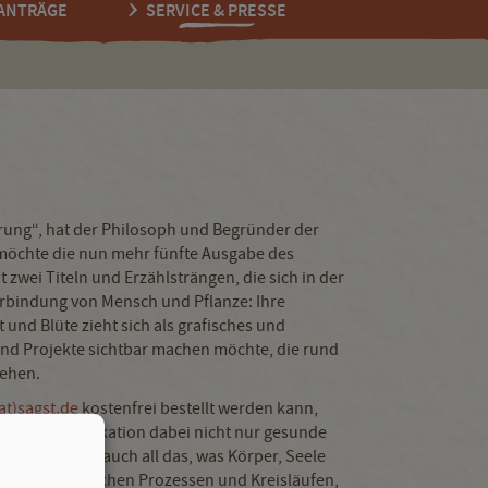
ANTRÄGE
SERVICE & PRESSE
ahrung“, hat der Philosoph und Begründer der
möchte die nun mehr fünfte Ausgabe des
wei Titeln und Erzählsträngen, die sich in der
 Verbindung von Mensch und Pflanze: Ihre
 und Blüte zieht sich als grafisches und
 und Projekte sichtbar machen möchte, die rund
ehen.
at)sagst.de
kostenfrei bestellt werden kann,
hat die Publikation dabei nicht nur gesunde
dern implizit auch all das, was Körper, Seele
ng mit natürlichen Prozessen und Kreisläufen,