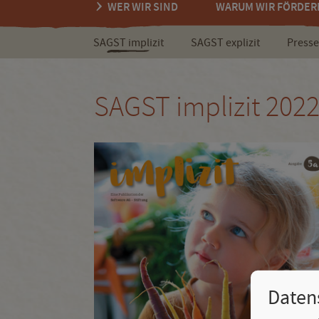
WER WIR SIND
WARUM WIR FÖRDER
SAGST implizit
SAGST explizit
Presse
SAGST implizit 202
Daten